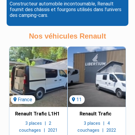
Constructeur automobile incontournable, Renault
fournit des châssis et fourgons utilisés dans l’univers
des camping-cars.
Nos véhicules
Renault
location_on
France
location_on
11
Renault Trafic L1H1
Renault Trafic
3 places
2
3 places
4
couchages
2021
couchages
2022