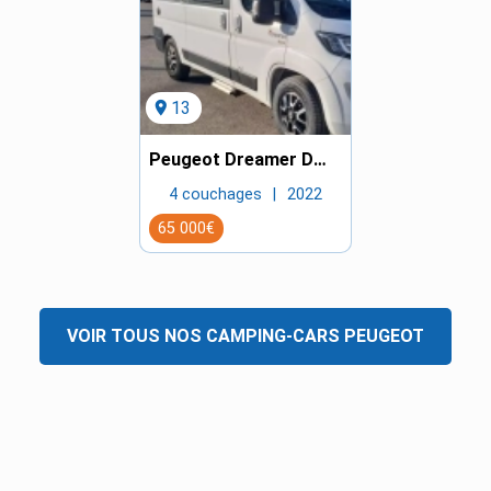
location_on
13
Peugeot Dreamer D43up Fun
4 couchages
2022
65 000€
VOIR TOUS NOS
CAMPING-CARS
PEUGEOT