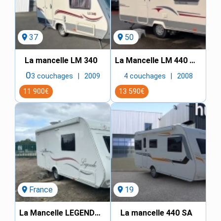
location_on
37
location_on
50
La mancelle LM 340
La Mancelle LM 440 CBM
0
3 couchages
2009
4 couchages
2008
11 900€
13 590€
location_on
France
location_on
19
La Mancelle LEGENDE 440 2017
La mancelle 440 SA