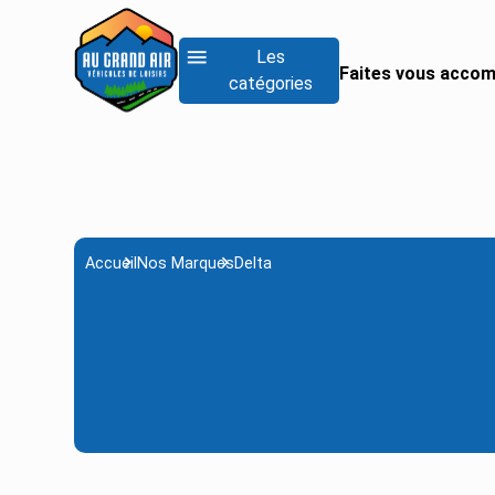
Les
Faites vous accom
catégories
RECHERCHER UN
Rechercher un fo
Rechercher un inté
Rechercher un van
Accueil
Nos Marques
Delta
Voir tous les camp
Voir tous les camp