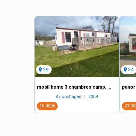
location_on
29
location_on
34
mobil'home 3 chambres camp. paradis
8 couchages
2009
15 000€
23 90