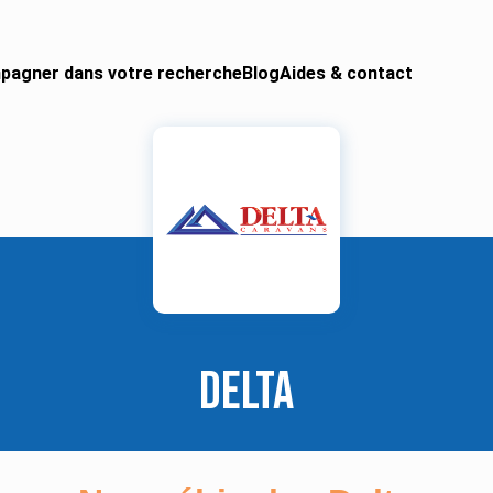
pagner dans votre recherche
Blog
Aides & contact
 CAMPING-CAR
urgon aménagé
gral
ing-car
ing-car pro
Delta