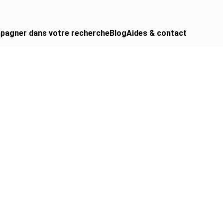
pagner dans votre recherche
Blog
Aides & contact
 CAMPING-CAR
urgon aménagé
gral
ing-car
ing-car pro