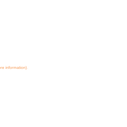
ore information)
.