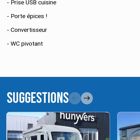
- Prise USB cuisine
- Porte épices !
- Convertisseur
- WC pivotant
Suggestions
west
east