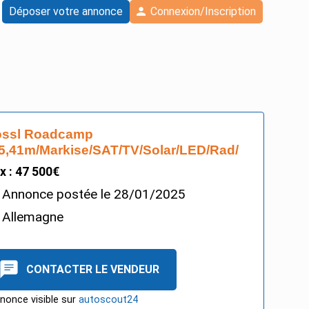
Déposer votre annonce
Connexion/Inscription
össl Roadcamp
5,41m/Markise/SAT/TV/Solar/LED/Rad/
ix : 47 500€
Annonce postée le
28/01/2025
Allemagne
CONTACTER LE VENDEUR
nonce visible sur
autoscout24