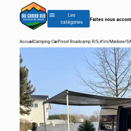
Les
Faites vous accom
catégories
Accueil
Camping-Car
Pössl Roadcamp R/5,41m/Markise/SA
RECHERCHER UN
Rechercher un fo
Rechercher un inté
Rechercher un van
Voir tous les camp
Voir tous les camp