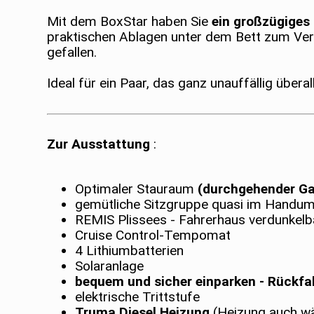
Mit dem BoxStar haben Sie
ein großzügiges
praktischen Ablagen unter dem Bett zum Ver
gefallen.
Ideal für ein Paar, das ganz unauffällig übera
Zur Ausstattung
:
Optimaler Stauraum
(durchgehender G
gemütliche Sitzgruppe quasi im Handu
REMIS Plissees - Fahrerhaus verdunkelb
Cruise Control-Tempomat
4 Lithiumbatterien
Solaranlage
bequem und sicher einparken - Rückf
elektrische Trittstufe
Truma Diesel Heizung
(Heizung auch w