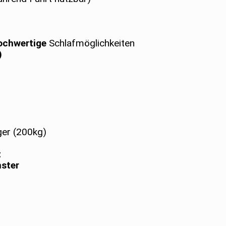
hochwertige
Schlafmöglichkeiten
)
ger (200kg)
t
ster