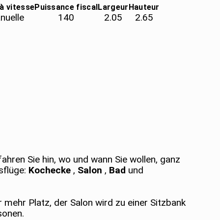
 à vitesse
Puissance fiscal
Largeur
Hauteur
nuelle
140
2.05
2.65
hren Sie hin, wo und wann Sie wollen, ganz
usflüge:
Kochecke
,
Salon
,
Bad
und
 mehr Platz, der Salon wird zu einer Sitzbank
sonen.