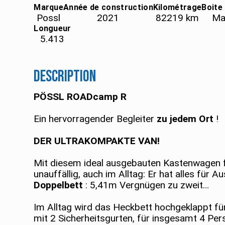
Marque
Année de construction
Kilométrage
Boite
Possl
2021
82219
km
Ma
Longueur
5.413
Description
PÖSSL ROADcamp R
Ein hervorragender Begleiter
zu jedem Ort
!
DER ULTRAKOMPAKTE VAN!
Mit diesem ideal ausgebauten Kastenwagen fa
unauffällig, auch im Alltag: Er hat alles für A
Doppelbett
: 5,41m Vergnügen zu zweit…
Im Alltag wird das Heckbett hochgeklappt für
mit 2 Sicherheitsgurten, für insgesamt 4 Per