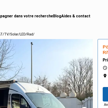
pagner dans votre recherche
Blog
Aides & contact
T/TV/Solar/LED/Rad/
 CAMPING-CAR
urgon aménagé
P
gral
R/
Pr
ing-car
ing-car pro
An