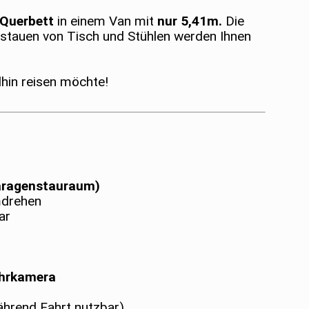
 Querbett
in einem Van mit
nur 5,41m.
Die
stauen von Tisch und Stühlen werden Ihnen
llhin reisen möchte!
aragenstauraum)
mdrehen
ar
ahrkamera
ährend Fahrt nutzbar)