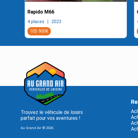
Rapido M66
4 places
2023
105 900€
Re
Ach
Trouvez le véhicule de loisirs
Ach
parfait pour vos aventures !
Ach
Au Grand Air ©
2026
Ach