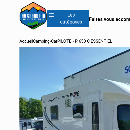
Les
Faites vous accom
catégories
Accueil
Camping-Car
PILOTE - P 650 C ESSENTIEL
RECHERCHER UN
Rechercher un fo
Rechercher un inté
Rechercher un van
Voir tous les camp
Voir tous les camp