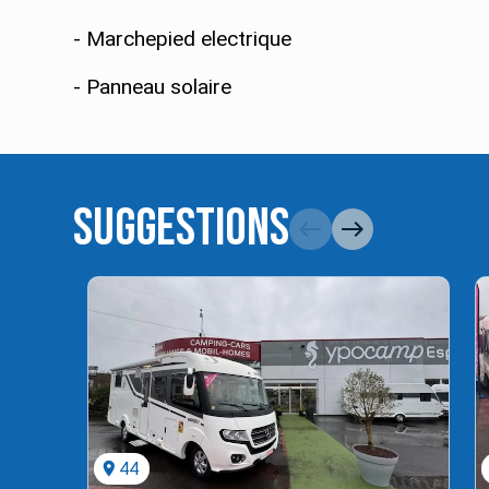
- Marchepied electrique
- Panneau solaire
Suggestions
west
east
location_on
44
l