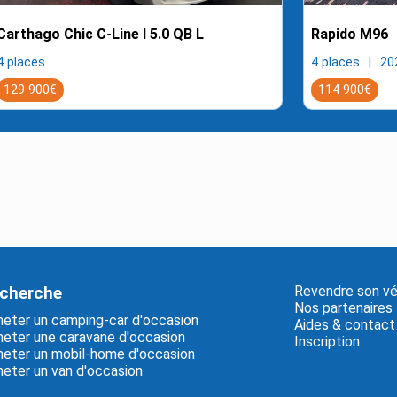
Carthago Chic C-Line I 5.0 QB L
Rapido M96
4 places
4 places
20
129 900€
114 900€
cherche
Revendre son vé
Nos partenaires
eter un camping-car d'occasion
Aides & contact
eter une caravane d'occasion
Inscription
eter un mobil-home d'occasion
eter un van d'occasion