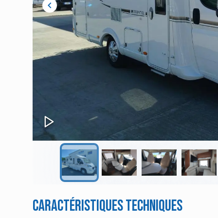
chevron_left
Caractéristiques techniques