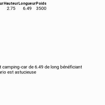
ur
Hauteur
Longueur
Poids
2.75
6.49
3500
tit camping-car de 6.49 de long bénéficiant
vario est astucieuse