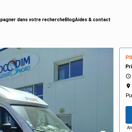
pagner dans votre recherche
Blog
Aides & contact
 CAMPING-CAR
urgon aménagé
PI
gral
Pr
ing-car
ing-car pro
Pu
An