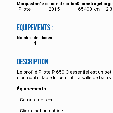
Marque
Année de construction
Kilométrage
Large
Pilote
2015
65400
km
2.3
Equipements :
Nombre de places
4
Description
Le profilé Pilote P 650 C essentiel est un pe
d'un confortable lit central. La salle de bain 
Équipements
- Camera de recul
- Climatisation cabine