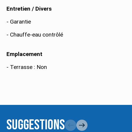
Entretien / Divers
- Garantie
- Chauffe-eau contrôlé
Emplacement
- Terrasse : Non
Suggestions
west
east