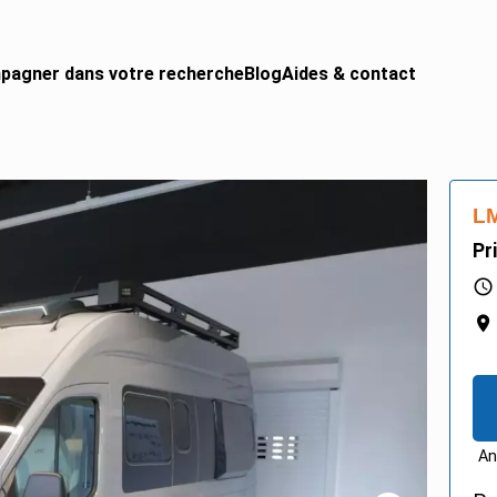
pagner dans votre recherche
Blog
Aides & contact
 CAMPING-CAR
urgon aménagé
LM
gral
Pr
ing-car
ing-car pro
An