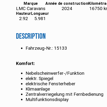
Marque
Année de construction
Kilométra
LMC Caravans
2024
16750
k
Hauteur
Longueur
2.92
5.981
Description
Fahrzeug-Nr.: 15133
Komfort:
Nebelscheinwerfer-/Funktion
elektr. Spiegel
elektrische Fensterheber
Klimaanlage
Zentralverriegelung mit Fernbedienung
Multifunktionsdisplay