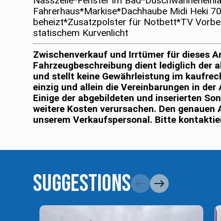
Nasszelle*Fenster im Bad*Duschwanneneinla
Fahrerhaus*Markise*Dachhaube Midi Heki 70
beheizt*Zusatzpolster für Notbett*TV Vorber
statischem Kurvenlicht
Zwischenverkauf und Irrtümer für dieses A
Fahrzeugbeschreibung dient lediglich der a
und stellt keine Gewährleistung im kaufre
einzig und allein die Vereinbarungen in de
Einige der abgebildeten und inserierten S
weitere Kosten verursachen. Den genauen 
unserem Verkaufspersonal. Bitte kontaktie
Suggestions
west
east