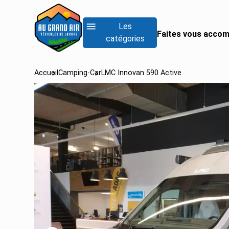
Les
Faites vous accom
catégories
Accueil
Camping-Car
LMC Innovan 590 Active
RECHERCHER UN
Rechercher un fo
Rechercher un inté
Rechercher un van
Voir tous les camp
Voir tous les camp