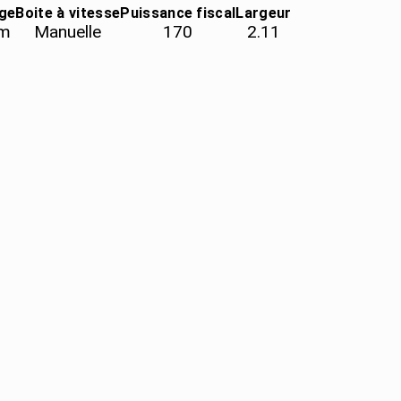
ge
Boite à vitesse
Puissance fiscal
Largeur
m
Manuelle
170
2.11