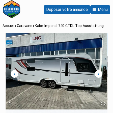
Déposer votre annonce
Menu
Accueil
Caravane
Kabe Imperial 740 CTDL Top Ausstattung
chevron_left
chevron_right