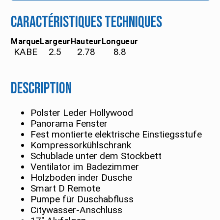
Caractéristiques techniques
Marque
Largeur
Hauteur
Longueur
KABE
2.5
2.78
8.8
Description
Polster Leder Hollywood
Panorama Fenster
Fest montierte elektrische Einstiegsstufe
Kompressorkühlschrank
Schublade unter dem Stockbett
Ventilator im Badezimmer
Holzboden inder Dusche
Smart D Remote
Pumpe für Duschabfluss
Citywasser-Anschluss