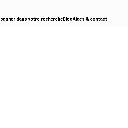
pagner dans votre recherche
Blog
Aides & contact
 CAMPING-CAR
urgon aménagé
gral
ing-car
ing-car pro