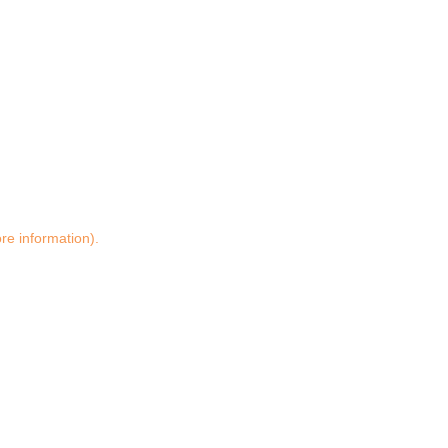
ore information)
.