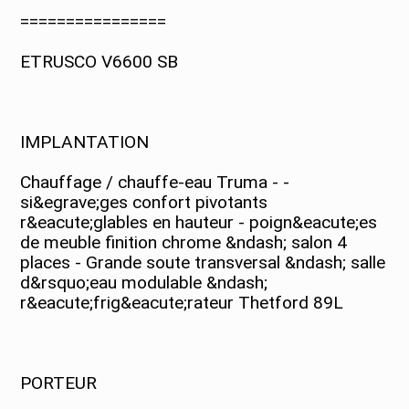
================
ETRUSCO V6600 SB
IMPLANTATION
Chauffage / chauffe-eau Truma - -
si&egrave;ges confort pivotants
r&eacute;glables en hauteur - poign&eacute;es
de meuble finition chrome &ndash; salon 4
places - Grande soute transversal &ndash; salle
d&rsquo;eau modulable &ndash;
r&eacute;frig&eacute;rateur Thetford 89L
PORTEUR