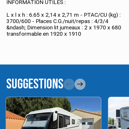
INFORMATION UTILES :
L x l x h : 6.65 x 2,14 x 2,71 m - PTAC/CU (kg) :
3700/600 - Places C.G./nuit/repas : 4/3/4
&ndash; Dimension lit jumeaux : 2 x 1970 x 680
transformable en 1920 x 1910
Suggestions
west
east