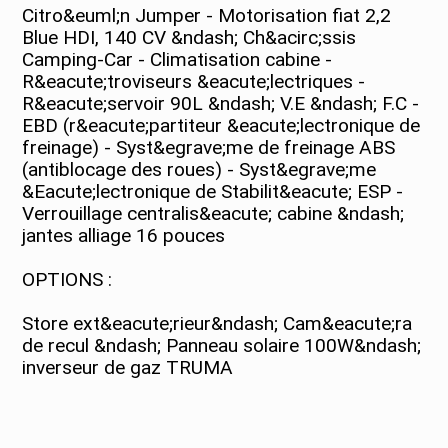
Citro&euml;n Jumper - Motorisation fiat 2,2
Blue HDI, 140 CV &ndash; Ch&acirc;ssis
Camping-Car - Climatisation cabine -
R&eacute;troviseurs &eacute;lectriques -
R&eacute;servoir 90L &ndash; V.E &ndash; F.C -
EBD (r&eacute;partiteur &eacute;lectronique de
freinage) - Syst&egrave;me de freinage ABS
(antiblocage des roues) - Syst&egrave;me
&Eacute;lectronique de Stabilit&eacute; ESP -
Verrouillage centralis&eacute; cabine &ndash;
jantes alliage 16 pouces
OPTIONS :
Store ext&eacute;rieur&ndash; Cam&eacute;ra
de recul &ndash; Panneau solaire 100W&ndash;
inverseur de gaz TRUMA