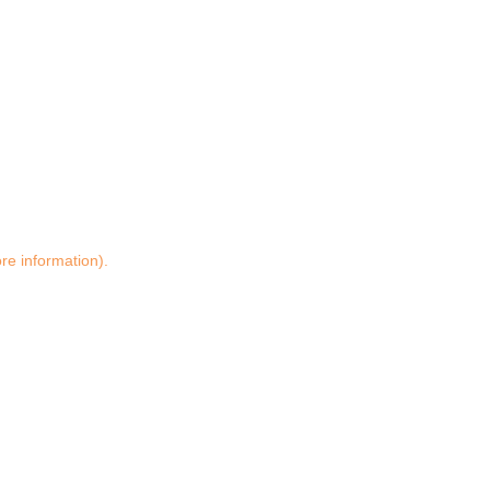
ore information)
.