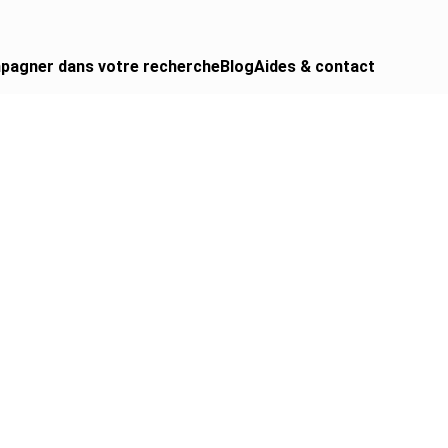
pagner dans votre recherche
Blog
Aides & contact
 CAMPING-CAR
urgon aménagé
gral
ing-car
ing-car pro