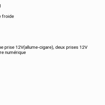
l
e froide
e prise 12V(allume-cigare), deux prises 12V
tre numérique