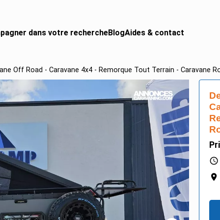
pagner dans votre recherche
Blog
Aides & contact
ne Off Road - Caravane 4x4 - Remorque Tout Terrain - Caravane Ro
 CAMPING-CAR
urgon aménagé
De
gral
Ca
Re
ing-car
Ro
Pr
ing-car pro