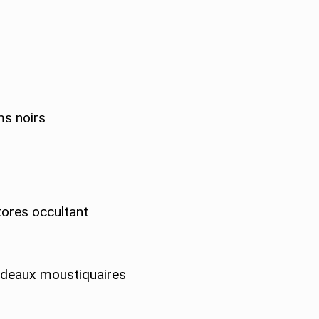
ms noirs
tores occultant
rideaux moustiquaires