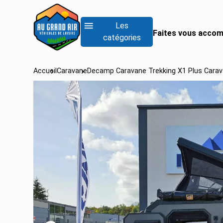
Les
Faites vous accom
catégories
Accueil
Caravane
Decamp Caravane Trekking X1 Plus Carava
RECHERCHER UN
Rechercher un fo
Rechercher un inté
Rechercher un van
Voir tous les camp
Voir tous les camp