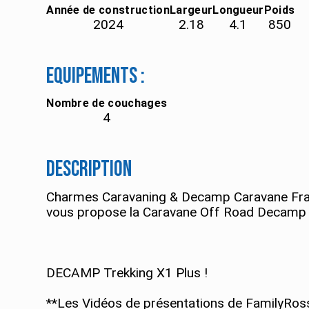
Année de construction
Largeur
Longueur
Poids
2024
2.18
4.1
850
Equipements :
Nombre de couchages
4
Description
Charmes Caravaning & Decamp Caravane Franc
vous propose la Caravane Off Road Decamp T
DECAMP Trekking X1 Plus !
**Les Vidéos de présentations de FamilyRoss 