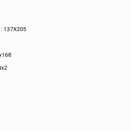
 : 137X205
6x168
)x2