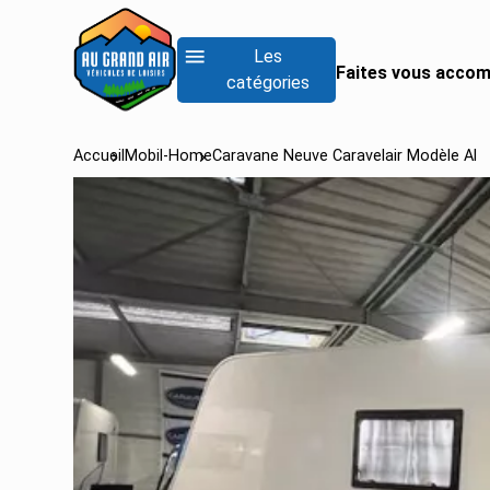
Les
Faites vous accom
catégories
Accueil
Mobil-Home
Caravane Neuve Caravelair Modèle Al
RECHERCHER UN
Rechercher un fo
Rechercher un inté
Rechercher un van
Voir tous les camp
Voir tous les camp