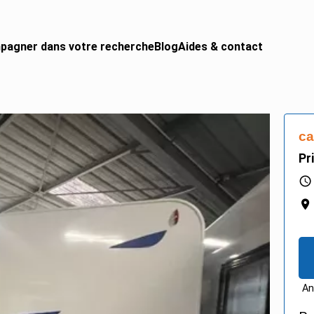
pagner dans votre recherche
Blog
Aides & contact
 CAMPING-CAR
urgon aménagé
ca
gral
Pr
ing-car
ing-car pro
An