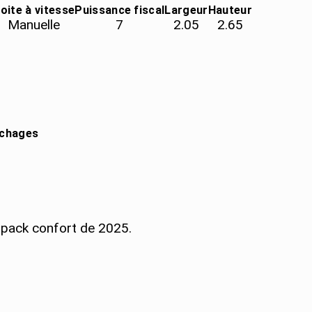
oite à vitesse
Puissance fiscal
Largeur
Hauteur
Manuelle
7
2.05
2.65
uchages
pack confort de 2025.