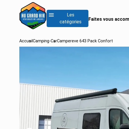
Les
Faites vous accom
catégories
Accueil
Camping-Car
Campereve 643 Pack Confort
RECHERCHER UN
Rechercher un fo
Rechercher un inté
Rechercher un van
Voir tous les camp
Voir tous les camp