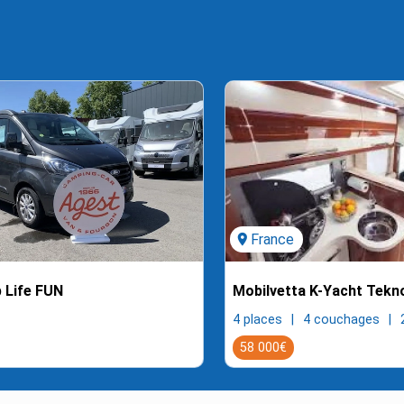
location_on
France
 Life FUN
Mobilvetta K-Yacht Tekno
4 places
4 couchages
58 000€