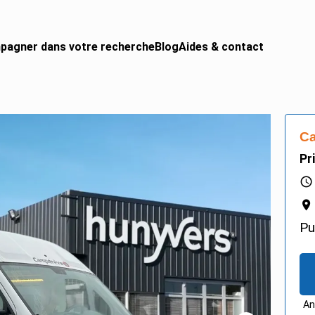
pagner dans votre recherche
Blog
Aides & contact
 CAMPING-CAR
urgon aménagé
Ca
gral
Pr
ing-car
ing-car pro
Pu
An