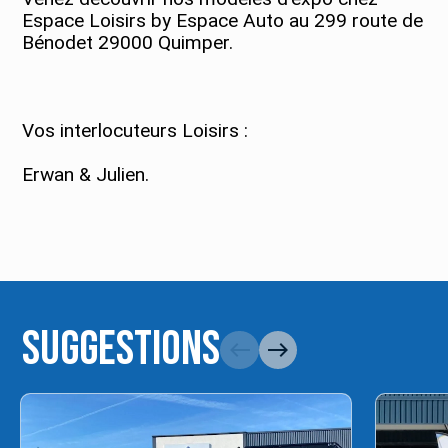
Espace Loisirs by Espace Auto au 299 route de
Bénodet 29000 Quimper.
Vos interlocuteurs Loisirs :
Erwan & Julien.
Suggestions
west
east