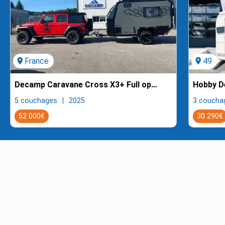
location_on
France
location_on
49
Decamp Caravane Cross X3+ Full options
Hobby D
5 couchages
2025
3 coucha
52 000€
30 290€