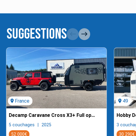
Suggestions
west
east
location_on
France
location_on
49
Decamp Caravane Cross X3+ Full options
Hobby D
5 couchages
2025
3 coucha
52 000€
30 290€