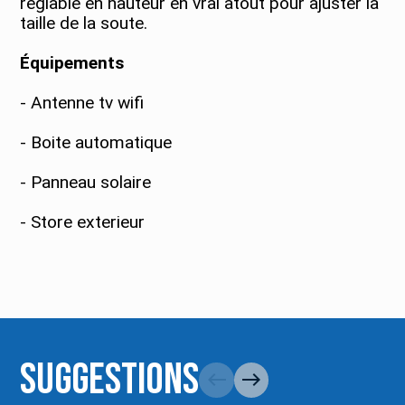
réglable en hauteur en vrai atout pour ajuster la
taille de la soute.
Équipements
- Antenne tv wifi
- Boite automatique
- Panneau solaire
- Store exterieur
Suggestions
west
east