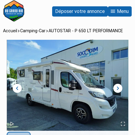
Déposer votre annonce
Menu
Accueil
Camping-Car
AUTOSTAR - P 650 LT PERFORMANCE
chevron_left
chevron_right