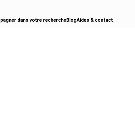
pagner dans votre recherche
Blog
Aides & contact
 CAMPING-CAR
urgon aménagé
gral
ing-car
ing-car pro