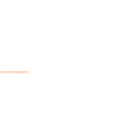
ore information)
.