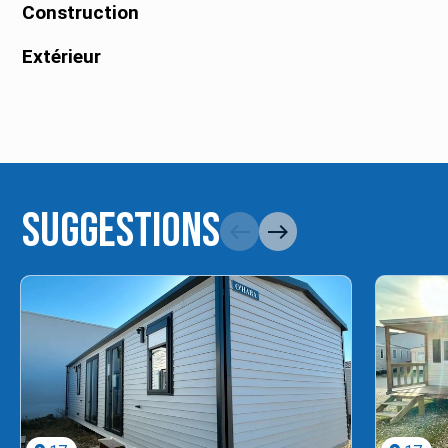
Construction
Extérieur
Suggestions
west
east