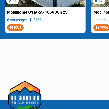
location_on
17
location_on
17
Mobilhome O'HARA- 1064 3Ch 2S
Mobilho
6 couchages
2024
4 coucha
44 900€
12 900€