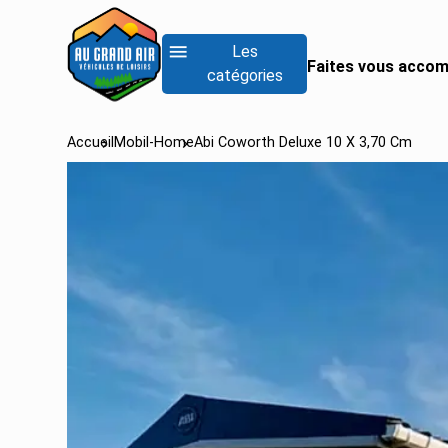
Les
Faites vous accom
catégories
Accueil
Mobil-Home
Abi Coworth Deluxe 10 X 3,70 Cm
RECHERCHER UN
Rechercher un fo
Rechercher un inté
Rechercher un van
Voir tous les camp
Voir tous les camp