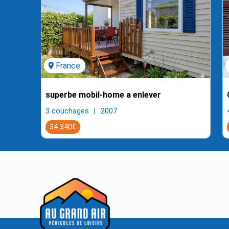
location_on
France
l
superbe mobil-home a enlever
3 couchages
2007
34 340€