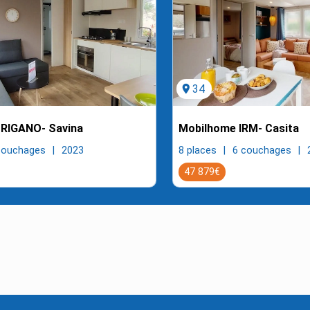
location_on
34
RIGANO- Savina
Mobilhome IRM- Casita
couchages
2023
8 places
6 couchages
47 879€