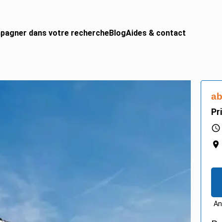
pagner dans votre recherche
Blog
Aides & contact
 CAMPING-CAR
urgon aménagé
ab
gral
Pr
ing-car
ing-car pro
An