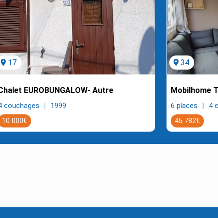
ocation_on
17
location_on
34
Chalet EUROBUNGALOW- Autre
Mobilhome T
4 couchages
1999
6 places
4 
10 000€
45 782€